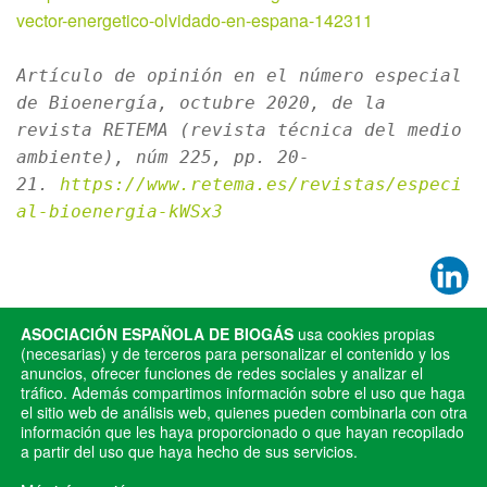
vector-energetico-olvidado-en-espana-142311
Artículo de opinión en el número especial 
de Bioenergía, octubre 2020, de la 
revista RETEMA (revista técnica del medio 
ambiente), núm 225, pp. 20-
21. 
https://www.retema.es/revistas/especi
al-bioenergia-kWSx3
Publicado en
Noticias
ASOCIACIÓN ESPAÑOLA DE BIOGÁS
usa cookies propias
(necesarias) y de terceros para personalizar el contenido y los
anuncios, ofrecer funciones de redes sociales y analizar el
ANTERIOR
SIGUIENTE
tráfico. Además compartimos información sobre el uso que haga
No es cuestionable la
El viaje del biometano: la
el sitio web de análisis web, quienes pueden combinarla con otra
necesidad de los gases
información que les haya proporcionado o que hayan recopilado
travesía está siendo dura, pero
a partir del uso que haya hecho de sus servicios.
renovables
comenzamos a avistar tierra,
tierra verde…