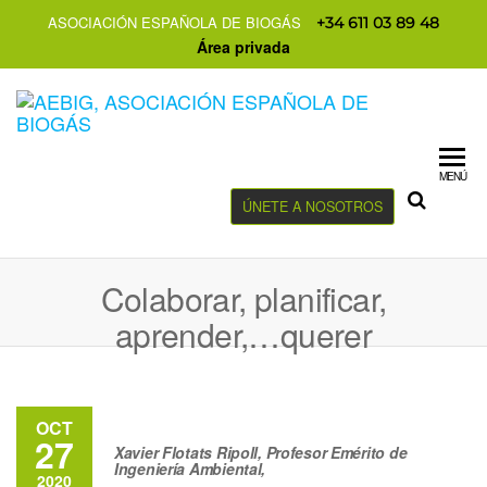
ASOCIACIÓN ESPAÑOLA DE BIOGÁS
+34 611 03 89 48
Área privada
MENÚ
ÚNETE A NOSOTROS
Colaborar, planificar,
aprender,…querer
OCT
27
Xavier Flotats Ripoll, Profesor Emérito de
Ingeniería Ambiental,
2020