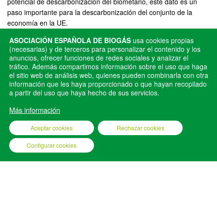
potencial de descarbonización del biometano, este dato es un
paso importante para la descarbonización del conjunto de la
economía en la UE.
ASOCIACIÓN ESPAÑOLA DE BIOGÁS
usa cookies propias
(necesarias) y de terceros para personalizar el contenido y los
anuncios, ofrecer funciones de redes sociales y analizar el
Artículo “El potencial del biometano en
tráfico. Además compartimos información sobre el uso que haga
OCT
una ciudad de referencia: Lleida”
13
el sitio web de análisis web, quienes pueden combinarla con otra
información que les haya proporcionado o que hayan recopilado
Analiza qué aportación podría representar la
a partir del uso que haya hecho de sus servicios.
2021
producción de biogás y biometano en una ciudad
media como Lleida.
Más información
Aceptar cookies
Rechazar cookies
Configurar cookies
AEBIG © 2025
AVISO LEGAL
POLÍTICA DE PRIVACIDAD