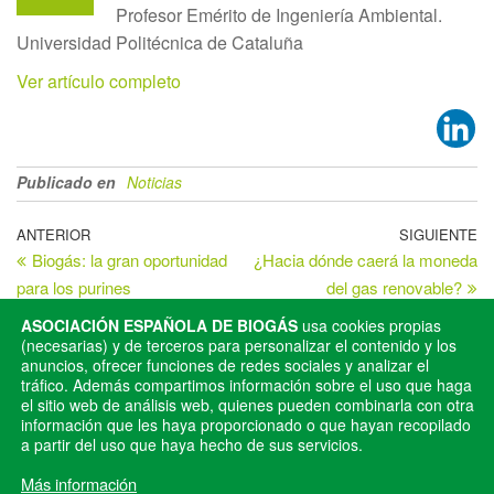
Profesor Emérito de Ingeniería Ambiental.
Universidad Politécnica de Cataluña
Ver artículo completo
Publicado en
Noticias
ANTERIOR
SIGUIENTE
Biogás: la gran oportunidad
¿Hacia dónde caerá la moneda
para los purines
del gas renovable?
ASOCIACIÓN ESPAÑOLA DE BIOGÁS
usa cookies propias
(necesarias) y de terceros para personalizar el contenido y los
anuncios, ofrecer funciones de redes sociales y analizar el
tráfico. Además compartimos información sobre el uso que haga
el sitio web de análisis web, quienes pueden combinarla con otra
información que les haya proporcionado o que hayan recopilado
AEBIG © 2025
a partir del uso que haya hecho de sus servicios.
AVISO LEGAL
Más información