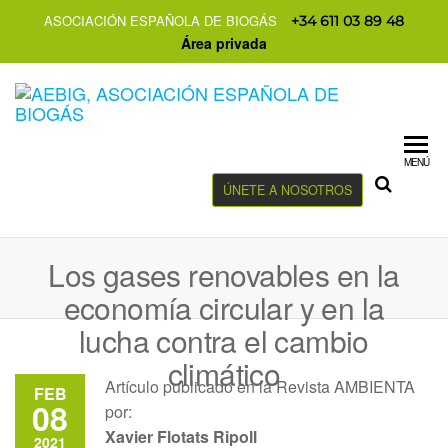
ASOCIACIÓN ESPAÑOLA DE BIOGÁS
+34 611 03 89 48
Área privada
MENÚ
ÚNETE A NOSOTROS
Los gases renovables en la
economía circular y en la
lucha contra el cambio
climático
Artículo publicado en la Revista AMBIENTA
FEB
08
por:
Xavier Flotats Ripoll
2021