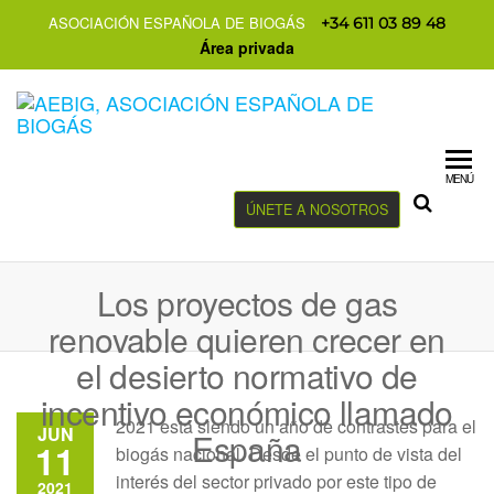
ASOCIACIÓN ESPAÑOLA DE BIOGÁS
+34 611 03 89 48
Área privada
MENÚ
ÚNETE A NOSOTROS
Los proyectos de gas
renovable quieren crecer en
el desierto normativo de
incentivo económico llamado
2021 está siendo un año de contrastes para el
JUN
España
11
biogás nacional. Desde el punto de vista del
interés del sector privado por este tipo de
2021