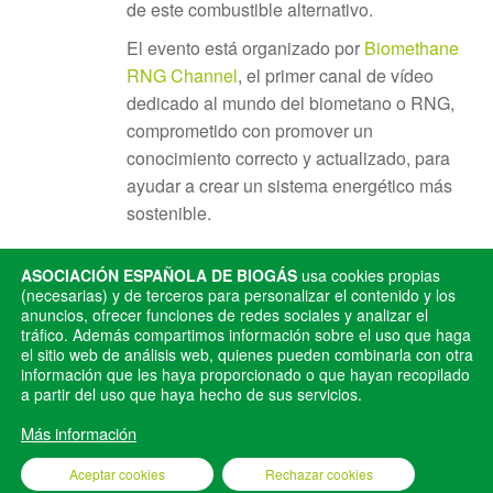
de este combustible alternativo.
El evento está organizado por
Biomethane
RNG Channel
, el primer canal de vídeo
dedicado al mundo del biometano o RNG,
comprometido con promover un
conocimiento correcto y actualizado, para
ayudar a crear un sistema energético más
sostenible.
ASOCIACIÓN ESPAÑOLA DE BIOGÁS
usa cookies propias
(necesarias) y de terceros para personalizar el contenido y los
anuncios, ofrecer funciones de redes sociales y analizar el
Publicado en
Eventos
tráfico. Además compartimos información sobre el uso que haga
el sitio web de análisis web, quienes pueden combinarla con otra
información que les haya proporcionado o que hayan recopilado
ANTERIOR
SIGUIENTE
a partir del uso que haya hecho de sus servicios.
III Salón del Gas Renovable
International Biogas Congress
& Expo
Más información
Aceptar cookies
Rechazar cookies