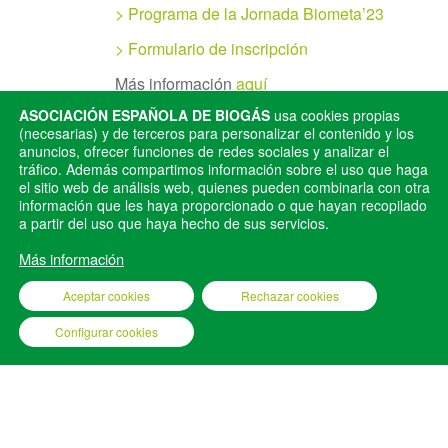
> Programa de la Jornada Biometa’23
> Formulario de inscripción
Más información
aquí
ASOCIACIÓN ESPAÑOLA DE BIOGÁS
usa cookies propias
(necesarias) y de terceros para personalizar el contenido y los
anuncios, ofrecer funciones de redes sociales y analizar el
tráfico. Además compartimos información sobre el uso que haga
Publicado en
Eventos
el sitio web de análisis web, quienes pueden combinarla con otra
información que les haya proporcionado o que hayan recopilado
a partir del uso que haya hecho de sus servicios.
ANTERIOR
SIGUIENTE
BIOGAS POWER ON 2023
EGEC’23
Más información
Aceptar cookies
Rechazar cookies
Configurar cookies
AEBIG © 2025
AVISO LEGAL