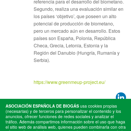
referencia para el desarrollo del biometano.
Segundo, realiza una evaluación similar en
los países ‘objetivo’, que poseen un alto
potencial de producción de biometano,
pero un mercado aún en desarrollo. Estos
países son España, Polonia, República
Checa, Grecia, Letonia, Estonia y la
Región del Danubio (Hungría, Rumanía y
Serbia).
https://www.greenmeup-project.eu/
ASOCIACIÓN ESPAÑOLA DE BIOGÁS
usa cookies propias
(necesarias) y de terceros para personalizar el contenido y los
Publicado en
Noticias
anuncios, ofrecer funciones de redes sociales y analizar el
tráfico. Además compartimos información sobre el uso que haga
ANTERIOR
SIGUIENTE
el sitio web de análisis web, quienes pueden combinarla con otra