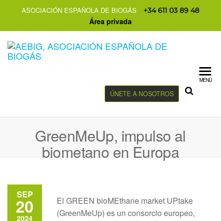
ASOCIACIÓN ESPAÑOLA DE BIOGÁS
+34 611 03 89 48
Área privada
MENÚ
ÚNETE A NOSOTROS
GreenMeUp, impulso al
biometano en Europa
SEP
20
El GREEN bioMEthane market UPtake
(GreenMeUp) es un consorcio europeo,
2024