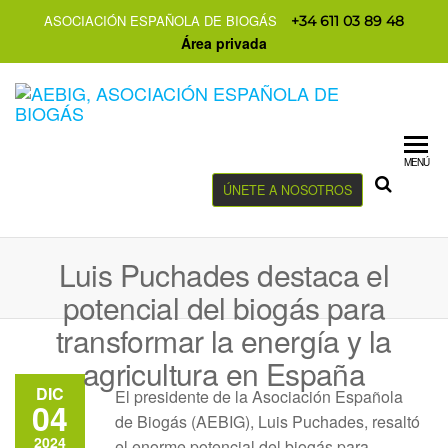
ASOCIACIÓN ESPAÑOLA DE BIOGÁS
+34 611 03 89 48
Área privada
MENÚ
ÚNETE A NOSOTROS
Luis Puchades destaca el
potencial del biogás para
transformar la energía y la
agricultura en España
DIC
El presidente de la Asociación Española
04
de Biogás (AEBIG), Luis Puchades, resaltó
2024
el enorme potencial del biogás para