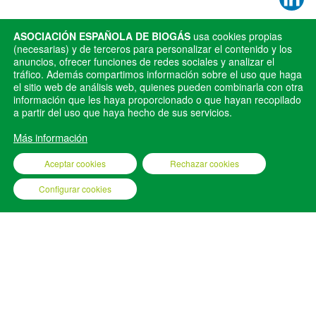
Publicado en
Noticias
ASOCIACIÓN ESPAÑOLA DE BIOGÁS
usa cookies propias
(necesarias) y de terceros para personalizar el contenido y los
anuncios, ofrecer funciones de redes sociales y analizar el
ANTERIOR
SIGUIENTE
tráfico. Además compartimos información sobre el uso que haga
Premio ‘Fomenta la
David Fernández resalta
el sitio web de análisis web, quienes pueden combinarla con otra
Bioenergía 2024’ a Francisco
información que les haya proporcionado o que hayan recopilado
oportunidades y desafíos del
a partir del uso que haya hecho de sus servicios.
Repullo por su contribución al
sector en el Congreso sobre el
sector de los gases renovables
Futuro del Biogás 2024
Más información
Aceptar cookies
Rechazar cookies
Configurar cookies
AEBIG © 2025
AVISO LEGAL
POLÍTICA DE PRIVACIDAD
POLÍTICA DE COOKIES