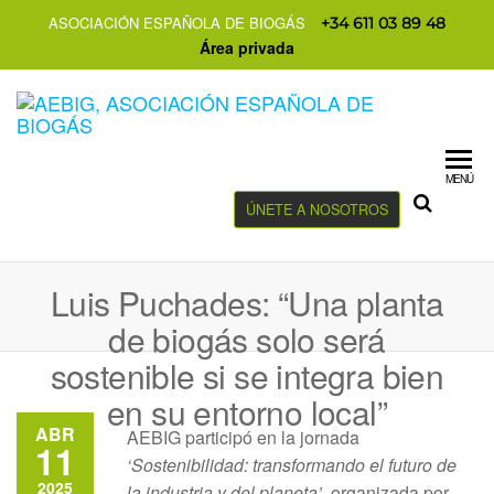
ASOCIACIÓN ESPAÑOLA DE BIOGÁS
+34 611 03 89 48
Área privada
MENÚ
ÚNETE A NOSOTROS
Luis Puchades: “Una planta
de biogás solo será
sostenible si se integra bien
en su entorno local”
ABR
AEBIG participó en la jornada
11
‘Sostenibilidad: transformando el futuro de
2025
la industria y del planeta’
, organizada por