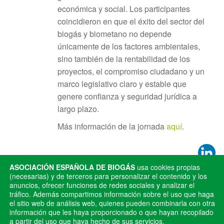
económica y social. Los participantes
coincidieron en que el éxito del sector del
biogás y biometano no depende
únicamente de los factores ambientales,
sino también de la rentabilidad de los
proyectos, el compromiso ciudadano y un
marco legislativo claro y estable que
genere confianza y seguridad jurídica a
largo plazo.
Más información de la jornada
aquí
.
ASOCIACIÓN ESPAÑOLA DE BIOGÁS
usa cookies propias
(necesarias) y de terceros para personalizar el contenido y los
Publicado en
Noticias
anuncios, ofrecer funciones de redes sociales y analizar el
tráfico. Además compartimos información sobre el uso que haga
ANTERIOR
SIGUIENTE
el sitio web de análisis web, quienes pueden combinarla con otra
información que les haya proporcionado o que hayan recopilado
AEBIG da la bienvenida a
AEBIG llama a superar
a partir del uso que haya hecho de sus servicios.