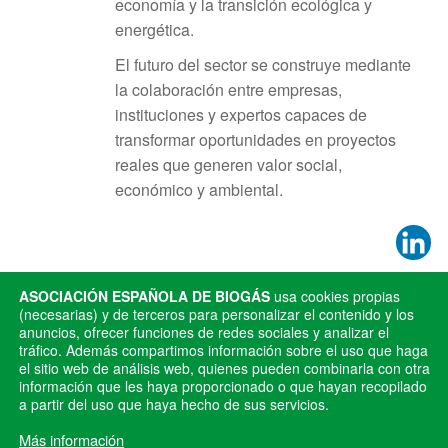
economía y la transición ecológica y
energética.
El futuro del sector se construye mediante
la colaboración entre empresas,
instituciones y expertos capaces de
transformar oportunidades en proyectos
reales que generen valor social,
económico y ambiental.
Publicado en
Noticias
ASOCIACIÓN ESPAÑOLA DE BIOGÁS
usa cookies propias
(necesarias) y de terceros para personalizar el contenido y los
anuncios, ofrecer funciones de redes sociales y analizar el
ANTERIOR
SIGUIENTE
tráfico. Además compartimos información sobre el uso que haga
AEBIG solicita que el sello de
Un proyecto país para la
el sitio web de análisis web, quienes pueden combinarla con otra
excelencia sea voluntario y
información que les haya proporcionado o que hayan recopilado
transición ecológica
a partir del uso que haya hecho de sus servicios.
medidas para impulsar la
producción de biometano
Más información