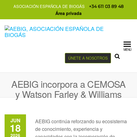
ASOCIACIÓN ESPAÑOLA DE BIOGÁS
+34 611 03 89 48
Área privada
MENÚ
ÚNETE A NOSOTROS
AEBIG incorpora a CEMOSA
y Watson Farley & Williams
JUN
AEBIG continúa reforzando su ecosistema
18
de conocimiento, experiencia y
2026
capacidades con la incorporación de