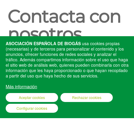
Contacta con
nosotros
ASOCIACIÓN ESPAÑOLA DE BIOGÁS
usa cookies propias
(necesarias) y de terceros para personalizar el contenido y los
Si deseas más información llámanos o envíanos un
anuncios, ofrecer funciones de redes sociales y analizar el
tráfico. Además compartimos información sobre el uso que haga
mail y nos pondremos en contacto contigo lo antes
el sitio web de análisis web, quienes pueden combinarla con otra
posible.
información que les haya proporcionado o que hayan recopilado
a partir del uso que haya hecho de sus servicios.
aebig@aebig.org
Más información
Teléfonos: +34 917 000 701 / +34 620 148 824
Aceptar cookies
Rechazar cookies
Configurar cookies
AEBIG © 2025