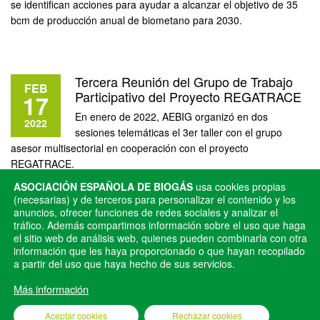
se identifican acciones para ayudar a alcanzar el objetivo de 35
bcm de producción anual de biometano para 2030.
Tercera Reunión del Grupo de Trabajo
FEB
Participativo del Proyecto REGATRACE
17
En enero de 2022, AEBIG organizó en dos
2022
sesiones telemáticas el 3er taller con el grupo
asesor multisectorial en cooperación con el proyecto
REGATRACE.
ASOCIACIÓN ESPAÑOLA DE BIOGÁS
usa cookies propias
(necesarias) y de terceros para personalizar el contenido y los
anuncios, ofrecer funciones de redes sociales y analizar el
tráfico. Además compartimos información sobre el uso que haga
el sitio web de análisis web, quienes pueden combinarla con otra
información que les haya proporcionado o que hayan recopilado
AEBIG © 2025
a partir del uso que haya hecho de sus servicios.
AVISO LEGAL
Más información
POLÍTICA DE PRIVACIDAD
Aceptar cookies
Rechazar cookies