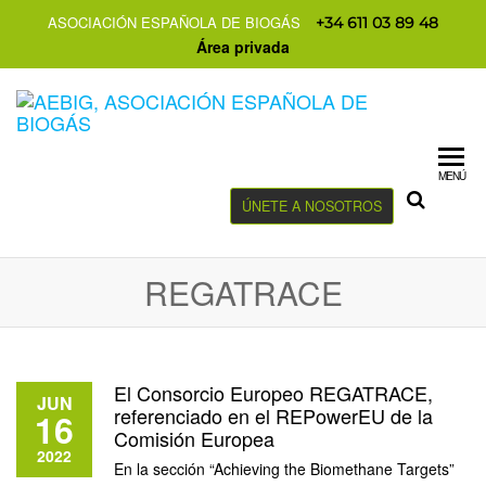
ASOCIACIÓN ESPAÑOLA DE BIOGÁS
+34 611 03 89 48
Área privada
MENÚ
ÚNETE A NOSOTROS
REGATRACE
El Consorcio Europeo REGATRACE,
JUN
referenciado en el REPowerEU de la
16
Comisión Europea
2022
En la sección “Achieving the Biomethane Targets”