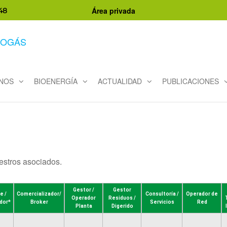
Área privada
48
NOS
BIOENERGÍA
ACTUALIDAD
PUBLICACIONES
estros asociados.
Gestor /
Gestor
e /
Comercializador/
Consultoría /
Operador de
Operador
Residuos /
dor*
Broker
Servicios
Red
Planta
Digerido