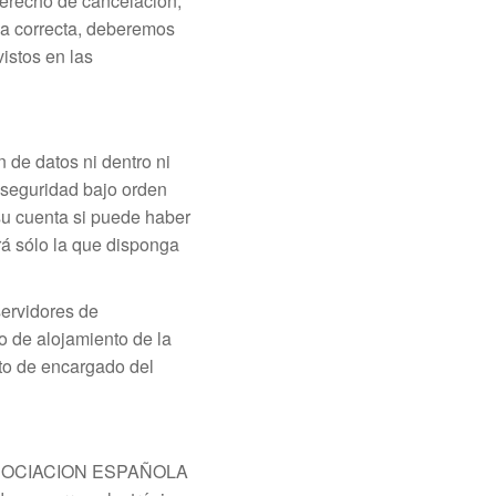
derecho de cancelación,
ma correcta, deberemos
istos en las
e datos ni dentro ni
e seguridad bajo orden
 su cuenta si puede haber
erá sólo la que disponga
servidores de
de alojamiento de la
ato de encargado del
nte ASOCIACION ESPAÑOLA