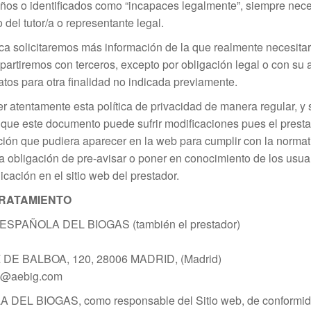
os o identificados como “incapaces legalmente”, siempre nece
 del tutor/a o representante legal.
ca solicitaremos más información de la que realmente necesitar
artiremos con terceros, excepto por obligación legal o con su a
tos para otra finalidad no indicada previamente.
r atentamente esta política de privacidad de manera regular, y
 que este documento puede sufrir modificaciones pues el prest
ción que pudiera aparecer en la web para cumplir con la normati
a la obligación de pre-avisar o poner en conocimiento de los usua
icación en el sitio web del prestador.
RATAMIENTO
 ESPAÑOLA DEL BIOGAS (también el prestador)
Z DE BALBOA, 120, 28006 MADRID, (Madrid)
ig@aebig.com
L BIOGAS, como responsable del Sitio web, de conformidad