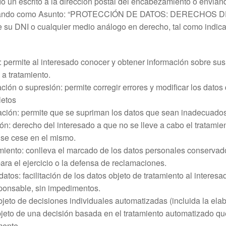
n escrito a la dirección postal del encabezamiento o enviand
icando como Asunto: “PROTECCIÓN DE DATOS: DERECHOS 
 su DNI o cualquier medio análogo en derecho, tal como indica 
permite al interesado conocer y obtener información sobre sus
a tratamiento.
ción o supresión: permite corregir errores y modificar los datos
letos
ción: permite que se supriman los datos que sean inadecuado
n: derecho del interesado a que no se lleve a cabo el tratamie
 se cese en el mismo.
amiento: conlleva el marcado de los datos personales conservados
para el ejercicio o la defensa de reclamaciones.
datos: facilitación de los datos objeto de tratamiento al interes
esponsable, sin impedimentos.
jeto de decisiones individuales automatizadas (incluida la elabo
jeto de una decisión basada en el tratamiento automatizado qu
mente.