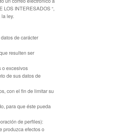
o un correo electrónico a
DE LOS INTERESADOS “,
la ley.
 datos de carácter
 que resulten ser
s o excesivos
nto de sus datos de
, con el fin de limitar su
ado, para que éste pueda
ración de perfiles):
e produzca efectos o