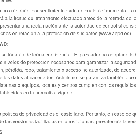
cho a retirar el consentimiento dado en cualquier momento. La r
á a la licitud del tratamiento efectuado antes de la retirada del
presentar una reclamación ante la autoridad de control si con
echos en relación a la protección de sus datos (www.aepd.es).
AD:
e se tratarán de forma confidencial. El prestador ha adoptado t
os niveles de protección necesarios para garantizar la seguridad
ión, pérdida, robo, tratamiento o acceso no autorizado, de acuerd
de los datos almacenados. Asimismo, se garantiza también que el
istemas o equipos, locales y centros cumplen con los requisito
tablecidas en la normativa vigente.
a política de privacidad es el castellano. Por tanto, en caso de
e las versiones facilitadas en otros idiomas, prevalecerá la ver
S