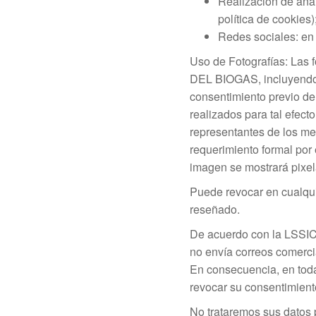
Realización de anál
política de cookies)
Redes sociales: en 
Uso de Fotografías: Las
DEL BIOGAS, incluyendo l
consentimiento previo de 
realizados para tal efect
representantes de los men
requerimiento formal por 
imagen se mostrará pixel
Puede revocar en cualqui
reseñado.
De acuerdo con la LSSI
no envía correos comerci
En consecuencia, en todas
revocar su consentimient
No trataremos sus datos p