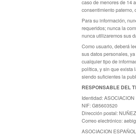
caso de menores de 14 añ
consentimiento paterno, o
Para su información, nun
requeridos; nunca la comp
nunca utilizaremos sus da
Como usuario, deberá lee
sus datos personales, ya
cualquier tipo de informa
política, y sin que exist
siendo suficientes la publ
RESPONSABLE DEL T
Identidad: ASOCIACION
NIF: G85603520
Dirección postal: NUÑE
Correo electrónico: aeb
ASOCIACION ESPAÑOLA DE