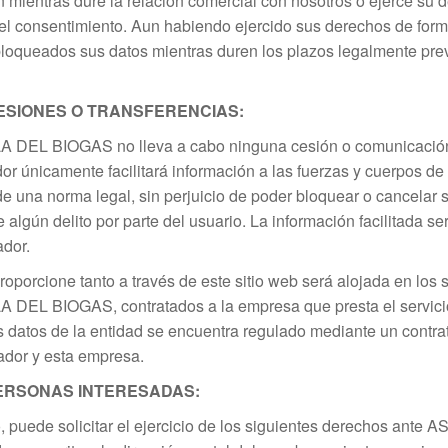
 mientras dure la relación comercial con nosotros o ejerce su 
el consentimiento. Aun habiendo ejercido sus derechos de for
oqueados sus datos mientras duren los plazos legalmente prev
ESIONES O TRANSFERENCIAS:
L BIOGAS no lleva a cabo ninguna cesión o comunicación d
dor únicamente facilitará información a las fuerzas y cuerpos d
 de una norma legal, sin perjuicio de poder bloquear o cancelar
e algún delito por parte del usuario. La información facilitada s
dor.
oporcione tanto a través de este sitio web será alojada en los 
L BIOGAS, contratados a la empresa que presta el servicio 
os datos de la entidad se encuentra regulado mediante un contr
tador y esta empresa.
ERSONAS INTERESADAS:
, puede solicitar el ejercicio de los siguientes derechos a