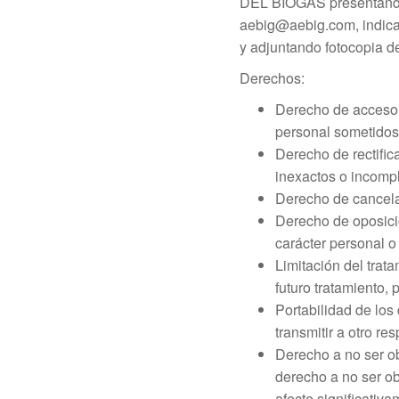
DEL BIOGAS presentando u
aebig@aebig.com, ind
y adjuntando fotocopia de
Derechos:
Derecho de acceso: 
personal sometidos 
Derecho de rectifica
inexactos o incomp
Derecho de cancela
Derecho de oposició
carácter personal o
Limitación del trat
futuro tratamiento, 
Portabilidad de los 
transmitir a otro r
Derecho a no ser ob
derecho a no ser ob
afecte significativa