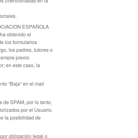
kies (mencionadas en la
ociales.
e ASOCIACION ESPAÑOLA
ha obtenido el
e los formularios
go, los padres, tutores o
siempre previo
r; en este caso, la
to “Baja” en el mail
de SPAM, por lo tanto,
orizados por el Usuario.
e la posibilidad de
por obligación legal o