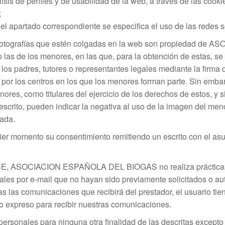
isis de perfiles y de usabilidad de la web, a través de las coo
;
el apartado correspondiente se especifica el uso de las redes s
 fotografías que estén colgadas en la web son propiedad d
as de los menores, en las que, para la obtención de estas, se 
los padres, tutores o representantes legales mediante la firma d
o por los centros en los que los menores forman parte. Sin embar
ores, como titulares del ejercicio de los derechos de estos, y 
escrito, pueden indicar la negativa al uso de la imagen del meno
ada.
er momento su consentimiento remitiendo un escrito con el asun
CE, ASOCIACION ESPAÑOLA DEL BIOGAS no realiza prácticas 
ales por e-mail que no hayan sido previamente solicitados o aut
 las comunicaciones que recibirá del prestador, el usuario tien
o expreso para recibir nuestras comunicaciones.
ersonales para ninguna otra finalidad de las descritas excepto 