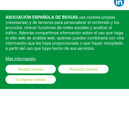
Publicado en
Noticias
ASOCIACIÓN ESPAÑOLA DE BIOGÁS
usa cookies propias
(necesarias) y de terceros para personalizar el contenido y los
anuncios, ofrecer funciones de redes sociales y analizar el
ANTERIOR
SIGUIENTE
tráfico. Además compartimos información sobre el uso que haga
AEBIG y TECNIBERIA
AEBIG destaca el potencial del
el sitio web de análisis web, quienes pueden combinarla con otra
aúnan esfuerzos para promover
información que les haya proporcionado o que hayan recopilado
biometano en el IV Foro
a partir del uso que haya hecho de sus servicios.
el conocimiento del biogás y
Económico Español de Castilla-
biometano
La Mancha
Más información
Aceptar cookies
Rechazar cookies
Configurar cookies
AEBIG © 2025
AVISO LEGAL
POLÍTICA DE PRIVACIDAD