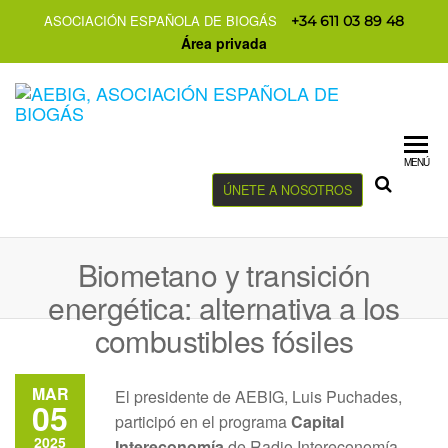
ASOCIACIÓN ESPAÑOLA DE BIOGÁS
+34 611 03 89 48
Área privada
MENÚ
ÚNETE A NOSOTROS
Biometano y transición
energética: alternativa a los
combustibles fósiles
MAR
El presidente de AEBIG, Luis Puchades,
05
participó en el programa
Capital
2025
Intereconomía
de Radio Intereconomía,